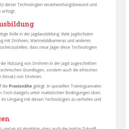
nsatz dieser Technologien verantwortungsbewusst und
 erfolgt.
ausbildung
ige Rolle in der Jagdausbildung. Viele Jagdschulen
ang mit Drohnen, Wärmebildkameras und anderen
 sicherzustellen, dass neue Jäger diese Technologien
auf die Nutzung von Drohnen in der Jagd zugeschnitten
e technischen Grundlagen, sondern auch die ethischen
 Einsatz von Drohnen.
f die
Praxisnähe
gelegt. In speziellen Trainingsarealen
h-Tech-Gadgets unter realistischen Bedingungen üben.
ten im Umgang mit diesen Technologien zu vertiefen und
gen
r, und es ist absehbar, dass auch die Jagd in Zukunft