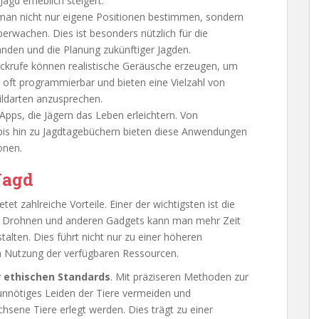
Jagd erheblich steigert.
man nicht nur eigene Positionen bestimmen, sondern
rwachen. Dies ist besonders nützlich für die
nden und die Planung zukünftiger Jagden.
ckrufe können realistische Geräusche erzeugen, um
d oft programmierbar und bieten eine Vielzahl von
ildarten anzusprechen.
e Apps, die Jägern das Leben erleichtern. Von
s hin zu Jagdtagebüchern bieten diese Anwendungen
onen.
Jagd
tet zahlreiche Vorteile. Einer der wichtigsten ist die
on Drohnen und anderen Gadgets kann man mehr Zeit
stalten. Dies führt nicht nur zu einer höheren
n Nutzung der verfügbaren Ressourcen.
 ethischen Standards
. Mit präziseren Methoden zur
nnötiges Leiden der Tiere vermeiden und
hsene Tiere erlegt werden. Dies trägt zu einer