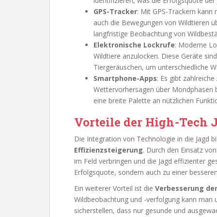
identifizieren, was die Erfolgsquote der 
GPS-Tracker
: Mit GPS-Trackern kann 
auch die Bewegungen von Wildtieren übe
langfristige Beobachtung von Wildbestä
Elektronische Lockrufe
: Moderne Lo
Wildtiere anzulocken. Diese Geräte sin
Tiergeräuschen, um unterschiedliche W
Smartphone-Apps
: Es gibt zahlreich
Wettervorhersagen über Mondphasen bi
eine breite Palette an nützlichen Funkti
Vorteile der High-Tech 
Die Integration von Technologie in die Jagd bie
Effizienzsteigerung
. Durch den Einsatz v
im Feld verbringen und die Jagd effizienter ge
Erfolgsquote, sondern auch zu einer bessere
Ein weiterer Vorteil ist die
Verbesserung der
Wildbeobachtung und -verfolgung kann man u
sicherstellen, dass nur gesunde und ausgewac