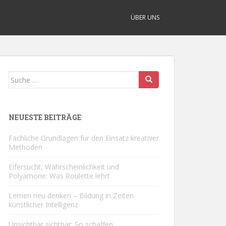
ÜBER UNS
Suche
nach:
NEUESTE BEITRÄGE
Fachliche Grundlagen für den Einsatz kreativer
Methoden
Eifersucht, Wahrscheinlichkeit und
Polyamorie: Was Roulette lehrt
Lernen neu denken – Bildung in Zeiten
künstlicher Intelligenz
Unsichtbar sichtbar: So schaffen