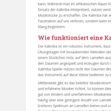
kann. Während man im afrikanischen Raum häu
Einsatz der Kalimba interpretiert, nutzen we
Musikstücke zu erschaffen. Die Kalimba hat a
Faszination auf uns verloren, sondern kann
Klang begeistern.
Wie funktioniert eine K
Die Kalimba ist ein robustes Instrument, das
Übungstagen mit bezaubernden Melodien über
einem Stückchen Holz, auf dem Lamellen aus 
den Daumen angespielt und erzeugen durch d
Kalimba-Spieler nutzen nicht den Daumen dir
das Instrument auf diese Weise bedienen zu 
Mittlerweile gibt es das beliebte Musikinstrum
und erfahrene Musiker richtet. So können klei
gut von Kindern und unerfahrenen Musikanten
häufig über eine geringere Anzahl von Lamel
breiteres Spektrum an Lamellen bieten und som