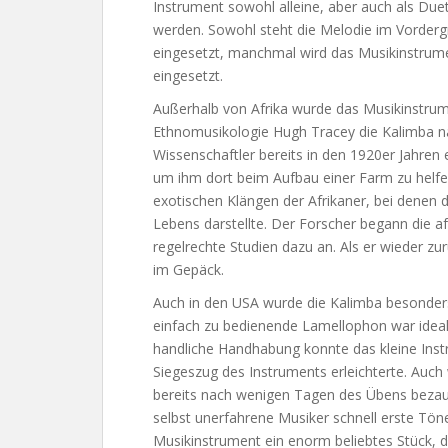
Instrument sowohl alleine, aber auch als Due
werden. Sowohl steht die Melodie im Vorderg
eingesetzt, manchmal wird das Musikinstrum
eingesetzt.
Außerhalb von Afrika wurde das Musikinstrume
Ethnomusikologie Hugh Tracey die Kalimba na
Wissenschaftler bereits in den 1920er Jahren
um ihm dort beim Aufbau einer Farm zu helfe
exotischen Klängen der Afrikaner, bei denen di
Lebens darstellte. Der Forscher begann die af
regelrechte Studien dazu an. Als er wieder zu
im Gepäck.
Auch in den USA wurde die Kalimba besonders
einfach zu bedienende Lamellophon war idea
handliche Handhabung konnte das kleine Inst
Siegeszug des Instruments erleichterte. Auch
bereits nach wenigen Tagen des Übens bezau
selbst unerfahrene Musiker schnell erste Töne
Musikinstrument ein enorm beliebtes Stück, 