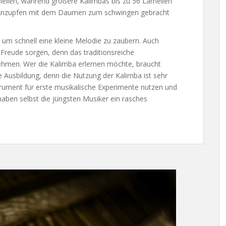
mellen, während größere Kalimbas bis zu 56 Lamellen
s Anzupfen mit dem Daumen zum schwingen gebracht
l, um schnell eine kleine Melodie zu zaubern. Auch
Freude sorgen, denn das traditionsreiche
tnehmen. Wer die Kalimba erlernen möchte, braucht
e Ausbildung, denn die Nutzung der Kalimba ist sehr
trument für erste musikalische Experimente nutzen und
haben selbst die jüngsten Musiker ein rasches