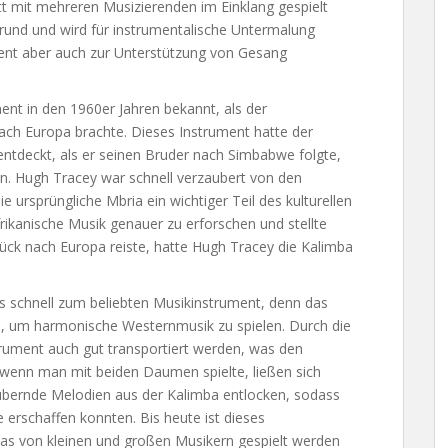
tt mit mehreren Musizierenden im Einklang gespielt
rund und wird für instrumentalische Untermalung
ent aber auch zur Unterstützung von Gesang
nt in den 1960er Jahren bekannt, als der
ch Europa brachte. Dieses Instrument hatte der
 entdeckt, als er seinen Bruder nach Simbabwe folgte,
n. Hugh Tracey war schnell verzaubert von den
e ursprüngliche Mbria ein wichtiger Teil des kulturellen
rikanische Musik genauer zu erforschen und stellte
rück nach Europa reiste, hatte Hugh Tracey die Kalimba
 schnell zum beliebten Musikinstrument, denn das
l, um harmonische Westernmusik zu spielen. Durch die
rument auch gut transportiert werden, was den
 wenn man mit beiden Daumen spielte, ließen sich
bernde Melodien aus der Kalimba entlocken, sodass
 erschaffen konnten. Bis heute ist dieses
das von kleinen und großen Musikern gespielt werden