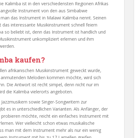
ie Kalimba ist in den verschiedensten Regionen Afrikas
klangvolle Instrument von den aus Simbabwe
an das Instrument in Malawi Kalimba nennt. Seinen
 das interessante Musikinstrument schnell feiern
a so beliebt ist, denn das Instrument ist handlich und
Musikinstrument unkompliziert erlernen und ihm
werden.
mba kaufen?
llen afrikanischen Musikinstrument geweckt wurde,
ch anmutenden Melodien kommen möchte, wird sich
n. Die Antwort ist recht simpel, denn nicht nur im
rd die Kalimba vielerorts angeboten.
 Jazzmusikern sowie Singer-Songwritern zur
bt es in unterschiedlichen Varianten. Als Anfänger, der
probieren möchte, reicht ein einfaches Instrument mit
ernen. Wer vielleicht schon etwas musikalische
 dass man mit dem Instrument mehr als nur ein wenig
em Instrument mit bis zu 17 Lamellen greifen.