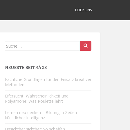
ÜBER UNS
Suche
nach:
NEUESTE BEITRÄGE
Fachliche Grundlagen für den Einsatz kreativer
Methoden
Eifersucht, Wahrscheinlichkeit und
Polyamorie: Was Roulette lehrt
Lernen neu denken – Bildung in Zeiten
künstlicher Intelligenz
Unsichtbar sichtbar: So schaffen