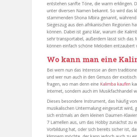
entstehen sanfte Töne, die warm erklingen. D
unter diversen Namen bekannt. So wird das 
stammenden Shona Mbira genannt, während m
Siegeszug aus den afrikanischen Regionen hat
können. Dabei ist ganz klar, warum die Kalimb
sehr transportabel, außerdem lässt sich das 
können einfach schöne Melodien entzaubert 
Wo kann man eine Kali
Bei wem nun das Interesse an dem traditione
und wer nun auch in den Genuss der exotis
fragen, wo man denn eine
Kalimba kaufen
kan
Internet, sondern auch im Musikfachhandel wi
Dieses besondere Instrument, das häufig von
musikalischen Untermalung eingesetzt wird, gi
sich erstmals an dem kleinen Daumen-Klavier 
7 Lamellen aus, um das Hobby zunächst zu erl
Vorbildung hat, oder sich bereits sicher ist,
klimpern möchte, der kann jedoch auch zu ein