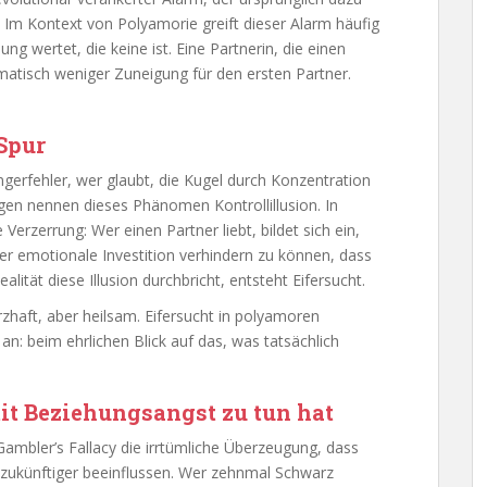
. Im Kontext von Polyamorie greift dieser Alarm häufig
ung wertet, die keine ist. Eine Partnerin, die einen
matisch weniger Zuneigung für den ersten Partner.
 Spur
ngerfehler, wer glaubt, die Kugel durch Konzentration
gen nennen dieses Phänomen Kontrollillusion. In
Verzerrung: Wer einen Partner liebt, bildet sich ein,
er emotionale Investition verhindern zu können, dass
alität diese Illusion durchbricht, entsteht Eifersucht.
zhaft, aber heilsam. Eifersucht in polyamoren
n: beim ehrlichen Blick auf das, was tatsächlich
it Beziehungsangst zu tun hat
ambler’s Fallacy die irrtümliche Überzeugung, dass
 zukünftiger beeinflussen. Wer zehnmal Schwarz