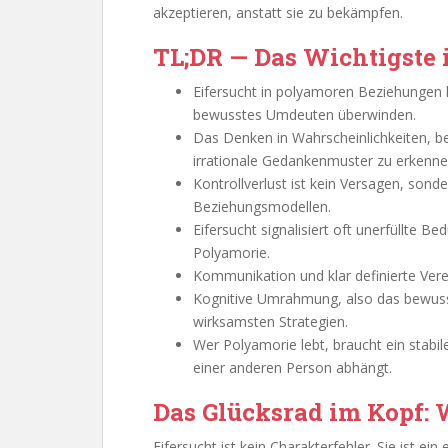
akzeptieren, anstatt sie zu bekämpfen.
TL;DR — Das Wichtigste 
Eifersucht in polyamoren Beziehungen l
bewusstes Umdeuten überwinden.
Das Denken in Wahrscheinlichkeiten, bek
irrationale Gedankenmuster zu erkenne
Kontrollverlust ist kein Versagen, sond
Beziehungsmodellen.
Eifersucht signalisiert oft unerfüllte B
Polyamorie.
Kommunikation und klar definierte Vere
Kognitive Umrahmung, also das bewusste
wirksamsten Strategien.
Wer Polyamorie lebt, braucht ein stabil
einer anderen Person abhängt.
Das Glücksrad im Kopf: 
Eifersucht ist kein Charakterfehler. Sie ist ei