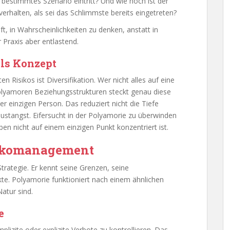
n bestimmtes Szenario eintritt? Und wie hoch ist der
verhalten, als sei das Schlimmste bereits eingetreten?
t, in Wahrscheinlichkeiten zu denken, anstatt in
r Praxis aber entlastend.
als Konzept
en Risikos ist Diversifikation. Wer nicht alles auf eine
 polyamoren Beziehungsstrukturen steckt genau diese
er einzigen Person. Das reduziert nicht die Tiefe
lustangst. Eifersucht in der Polyamorie zu überwinden
en nicht auf einem einzigen Punkt konzentriert ist.
sikomanagement
Strategie. Er kennt seine Grenzen, seine
te. Polyamorie funktioniert nach einem ähnlichen
atur sind.
e
lizite oder explizite Verbote zu kontrollieren. Das