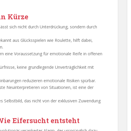
in Kürze
ässt sich nicht durch Unterdrückung, sondern durch
annt aus Glücksspielen wie Roulette, hilft dabei,
n.
ern eine Voraussetzung für emotionale Reife in offenen
edürfnisse, keine grundlegende Unverträglichkeit mit
inbarungen reduzieren emotionale Risiken spürbar.
 Neuinterpretieren von Situationen, ist eine der
es Selbstbild, das nicht von der exklusiven Zuwendung
Wie Eifersucht entsteht
n evolutionär verankerter Alarm, der ursprünglich dazu