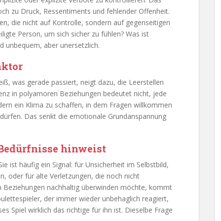
edoch zu Druck, Ressentiments und fehlender Offenheit.
fen, die nicht auf Kontrolle, sondern auf gegenseitigen
ligte Person, um sich sicher zu fühlen? Was ist
nd unbequem, aber unersetzlich.
aktor
eiß, was gerade passiert, neigt dazu, die Leerstellen
renz in polyamoren Beziehungen bedeutet nicht, jede
ern ein Klima zu schaffen, in dem Fragen willkommen
n dürfen. Das senkt die emotionale Grundanspannung
 Bedürfnisse hinweist
ie ist häufig ein Signal: für Unsicherheit im Selbstbild,
, oder für alte Verletzungen, die noch nicht
ren Beziehungen nachhaltig überwinden möchte, kommt
ulettespieler, der immer wieder unbehaglich reagiert,
ses Spiel wirklich das richtige für ihn ist. Dieselbe Frage