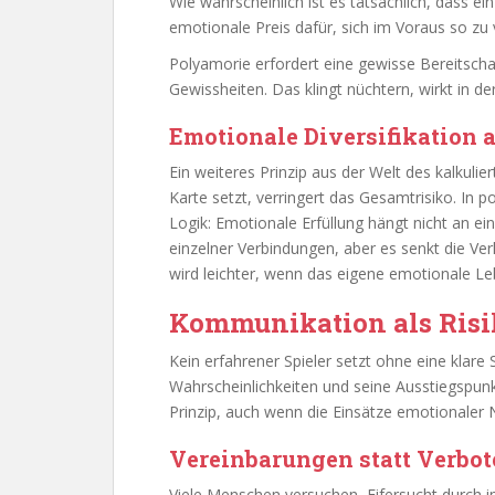
Wie wahrscheinlich ist es tatsächlich, dass ei
emotionale Preis dafür, sich im Voraus so zu 
Polyamorie erfordert eine gewisse Bereitschaf
Gewissheiten. Das klingt nüchtern, wirkt in de
Emotionale Diversifikation 
Ein weiteres Prinzip aus der Welt des kalkuliert
Karte setzt, verringert das Gesamtrisiko. In
Logik: Emotionale Erfüllung hängt nicht an ein
einzelner Verbindungen, aber es senkt die Ver
wird leichter, wenn das eigene emotionale Leb
Kommunikation als Ri
Kein erfahrener Spieler setzt ohne eine klare 
Wahrscheinlichkeiten und seine Ausstiegspunk
Prinzip, auch wenn die Einsätze emotionaler N
Vereinbarungen statt Verbot
Viele Menschen versuchen, Eifersucht durch imp