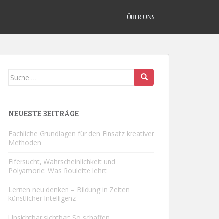
ÜBER UNS
Suche
nach:
NEUESTE BEITRÄGE
Fachliche Grundlagen für den Einsatz kreativer
Methoden
Eifersucht, Wahrscheinlichkeit und
Polyamorie: Was Roulette lehrt
Lernen neu denken – Bildung in Zeiten
künstlicher Intelligenz
Unsichtbar sichtbar: So schaffen