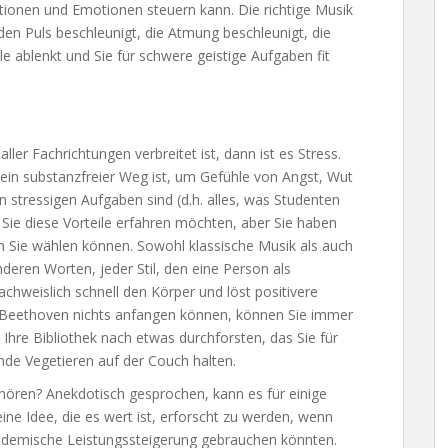
ionen und Emotionen steuern kann. Die richtige Musik
den Puls beschleunigt, die Atmung beschleunigt, die
 ablenkt und Sie für schwere geistige Aufgaben fit
ller Fachrichtungen verbreitet ist, dann ist es Stress.
 ein substanzfreier Weg ist, um Gefühle von Angst, Wut
 stressigen Aufgaben sind (d.h. alles, was Studenten
n Sie diese Vorteile erfahren möchten, aber Sie haben
n Sie wählen können. Sowohl klassische Musik als auch
eren Worten, jeder Stil, den eine Person als
chweislich schnell den Körper und löst positivere
 Beethoven nichts anfangen können, können Sie immer
Ihre Bibliothek nach etwas durchforsten, das Sie für
nde Vegetieren auf der Couch halten.
 hören? Anekdotisch gesprochen, kann es für einige
 eine Idee, die es wert ist, erforscht zu werden, wenn
akademische Leistungssteigerung gebrauchen könnten.