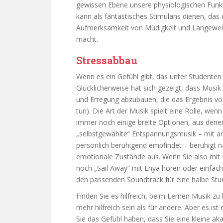
gewissen Ebene unsere physiologischen Funkt
kann als fantastisches Stimulans dienen, das 
Aufmerksamkeit von Müdigkeit und Langeweile
macht.
Stressabbau
Wenn es ein Gefühl gibt, das unter Studenten a
Glücklicherweise hat sich gezeigt, dass Musik
und Erregung abzubauen, die das Ergebnis von
tun). Die Art der Musik spielt eine Rolle, wen
immer noch einige breite Optionen, aus dene
„selbstgewählte“ Entspannungsmusik – mit and
persönlich beruhigend empfindet – beruhigt na
emotionale Zustände aus. Wenn Sie also mit
noch „Sail Away“ mit Enya hören oder einfach 
den passenden Soundtrack für eine halbe Stu
Finden Sie es hilfreich, beim Lernen Musik zu
mehr hilfreich sein als für andere. Aber es ist
Sie das Gefühl haben, dass Sie eine kleine 