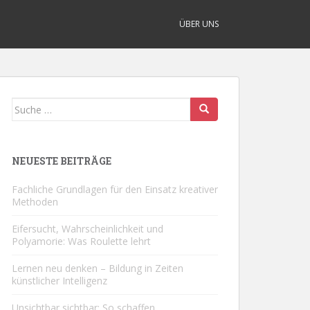
ÜBER UNS
Suche
nach:
NEUESTE BEITRÄGE
Fachliche Grundlagen für den Einsatz kreativer
Methoden
Eifersucht, Wahrscheinlichkeit und
Polyamorie: Was Roulette lehrt
Lernen neu denken – Bildung in Zeiten
künstlicher Intelligenz
Unsichtbar sichtbar: So schaffen