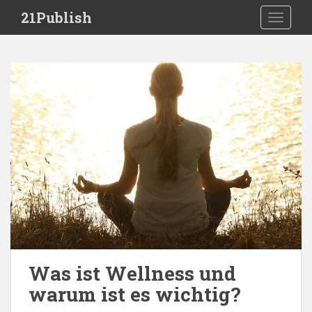
S
21Publish
TOGGLE
k
i
p
t
o
m
a
i
n
c
o
n
t
e
n
t
Was ist Wellness und
warum ist es wichtig?