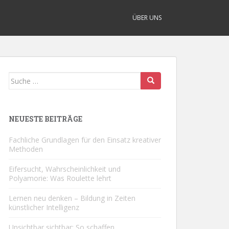
ÜBER UNS
Suche
nach:
NEUESTE BEITRÄGE
Fachliche Grundlagen für den Einsatz kreativer
Methoden
Eifersucht, Wahrscheinlichkeit und
Polyamorie: Was Roulette lehrt
Lernen neu denken – Bildung in Zeiten
künstlicher Intelligenz
Unsichtbar sichtbar: So schaffen