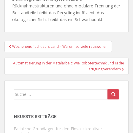
Rücknahmestrukturen und ohne modulare Trennung der
Bestandteile bleibt das Recycling ineffizient. Aus
ökologischer Sicht bleibt das ein Schwachpunkt.
Beitragsnavigation
Wochenendflucht aufs Land – Warum so viele rauswollen
Automatisierung in der Metalarbeit: Wie Robotertechnik und KI die
Fertigung verändern
Suche
nach:
NEUESTE BEITRÄGE
Fachliche Grundlagen für den Einsatz kreativer