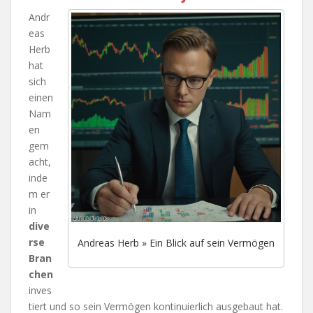
Andr
eas
Herb
hat
sich
einen
Nam
en
gem
acht,
inde
m er
in
dive
rse
Andreas Herb » Ein Blick auf sein Vermögen
Bran
chen
inves
tiert und so sein Vermögen kontinuierlich ausgebaut hat.