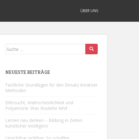
ÜBER UNS
Suche
nach:
NEUESTE BEITRÄGE
Fachliche Grundlagen für den Einsatz kreativer
Methoden
Eifersucht, Wahrscheinlichkeit und
Polyamorie: Was Roulette lehrt
Lernen neu denken – Bildung in Zeiten
künstlicher Intelligenz
Unsichtbar sichtbar: So schaffen