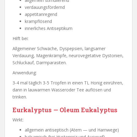
allgemein stimulierend
verdauungsfördernd
appetitanregend
krampflösend
innerliches Antiseptikum
Hilft bei:
Allgemeiner Schwäche, Dyspepsien, langsamer
Verdauung, Magenkrämpfe, neurovegetative Dystonien,
Schluckauf, Darmparasiten.
Anwendung:
3-4 mal täglich 3-5 Tropfen in einen TL Honig einrühren,
dann in lauwarmen Wasseroder Tee auflösen und
trinken.
Eurkalyptus — Oleum Eukalyptus
Wirkt:
allgemein antiseptisch (Atem — und Harnwege)
balsamisch (bei Hustenreiz und Auswurf)