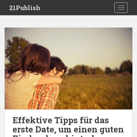
S
21Publish
TOGGLE
k
i
p
t
o
m
a
i
n
c
o
n
t
e
n
t
Effektive Tipps für das
erste Date, um einen guten