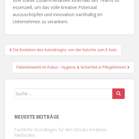
Eine starke Zusammenarbeit innerhalb des Teams ist
essenziell, um das volle kreative Potenzial
auszuschöpfen und Innovation nachhaltig im
Unternehmen zu verankern.
Beitragsnavigation
Die Evolution des Autodesigns: von der Kutsche zum E-Auto
Patientenwohl im Fokus – Hygiene & Sicherheit in Pflegeheimen
Suche
nach:
NEUESTE BEITRÄGE
Fachliche Grundlagen für den Einsatz kreativer
Methoden