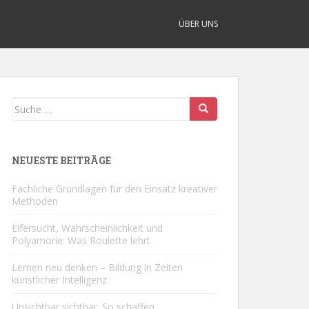
ÜBER UNS
Suche
nach:
NEUESTE BEITRÄGE
Fachliche Grundlagen für den Einsatz kreativer
Methoden
Eifersucht, Wahrscheinlichkeit und
Polyamorie: Was Roulette lehrt
Lernen neu denken – Bildung in Zeiten
künstlicher Intelligenz
Unsichtbar sichtbar: So schaffen