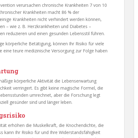
evention verursachen chronische Krankheiten 7 von 10
chronischer Krankheiten macht 86 % der
inige Krankheiten nicht verhindert werden können,
ten – wie z. B. Herzkrankheiten und Diabetes –
sen reduzieren und einen gesunden Lebensstil führen.
 körperliche Betätigung, können Ihr Risiko für viele
 eine teure medizinische Versorgung zur Folge haben
artung
mäßige körperliche Aktivität die Lebenserwartung
ichkeit verringert. Es gibt keine magische Formel, die
 Lebensstunden umrechnet, aber die Forschung legt
ziell gesünder sind und länger leben.
gsrisiko
tät erhöhen die Muskelkraft, die Knochendichte, die
ness kann Ihr Risiko für und Ihre Widerstandsfähigkeit