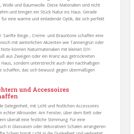
n, Wolle und Baumwolle. Diese Materialien sind nicht
ehm und bringen ein Stück Natur ins Haus. Gerade
für eine warme und einladende Optik, die sich perfekt
ur. Sanfte Beige-, Creme- und Brauntöne schaffen eine
nisch mit winterlichen Akzenten wie Tannengrün oder
 Note können Naturmaterialien mit kleinen DIY-
auß aus Zweigen oder ein Kranz aus getrockneten
s Haus, sondern unterstreicht auch den nachhaltigen
nte schaffen, das sich bewusst gegen übermäßigen
chtern und Accessoires
haffen
de Gelegenheit, mit Licht und festlichen Accessoires
in echter Allrounder: Am Fenster, über dem Bett oder
n überall eine festliche Stimmung. Für eine
ch in Glasvasen oder dekorativen Schalen arrangieren
e Schein bringt Licht in die Dunkelheit und verbreitet