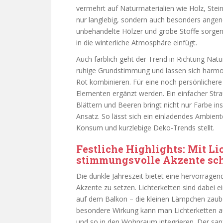
vermehrt auf Naturmaterialien wie Holz, Stei
nur langlebig, sondern auch besonders angen
unbehandelte Hölzer und grobe Stoffe sorgen 
in die winterliche Atmosphäre einfügt.
Auch farblich geht der Trend in Richtung Nat
ruhige Grundstimmung und lassen sich harmo
Rot kombinieren. Für eine noch persönlichere
Elementen ergänzt werden. Ein einfacher Str
Blättern und Beeren bringt nicht nur Farbe in
Ansatz. So lässt sich ein einladendes Ambie
Konsum und kurzlebige Deko-Trends stellt.
Festliche Highlights: Mit Li
stimmungsvolle Akzente sc
Die dunkle Jahreszeit bietet eine hervorragen
Akzente zu setzen. Lichterketten sind dabei e
auf dem Balkon – die kleinen Lämpchen zauber
besondere Wirkung kann man Lichterketten au
und so in den Wohnraum integrieren. Der sanft