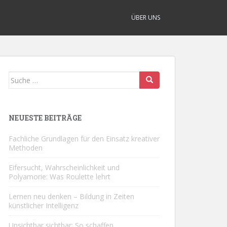
ÜBER UNS
Suche
nach:
NEUESTE BEITRÄGE
Fachliche Grundlagen für den Einsatz kreativer
Methoden
Eifersucht, Wahrscheinlichkeit und
Polyamorie: Was Roulette lehrt
Lernen neu denken – Bildung in Zeiten
künstlicher Intelligenz
Unsichtbar sichtbar: So schaffen