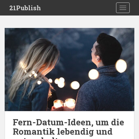
S
21Publish
TOGGLE
k
i
p
t
o
m
a
i
n
c
o
n
t
e
n
t
Fern-Datum-Ideen, um die
Romantik lebendig und