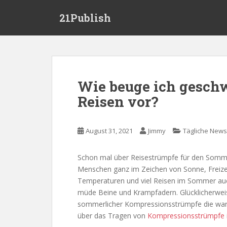
S
21Publish
k
i
p
t
o
m
Wie beuge ich gesch
a
Reisen vor?
i
n
c
August 31, 2021
Jimmy
Tägliche News
o
n
t
Schon mal über Reisestrümpfe für den Somm
e
Menschen ganz im Zeichen von Sonne, Freize
n
Temperaturen und viel Reisen im Sommer auch
t
müde Beine und Krampfadern. Glücklicherwei
sommerlicher Kompressionsstrümpfe die wa
über das Tragen von
Kompressionsstrümpfe