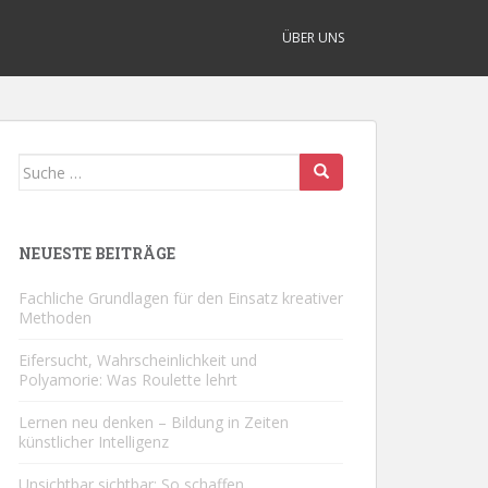
ÜBER UNS
Suche
nach:
NEUESTE BEITRÄGE
Fachliche Grundlagen für den Einsatz kreativer
Methoden
Eifersucht, Wahrscheinlichkeit und
Polyamorie: Was Roulette lehrt
Lernen neu denken – Bildung in Zeiten
künstlicher Intelligenz
Unsichtbar sichtbar: So schaffen