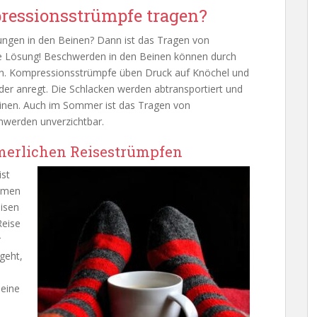
ssionsstrümpfe tragen?
lungen in den Beinen? Dann ist das Tragen von
 Lösung! Beschwerden in den Beinen können durch
en. Kompressionsstrümpfe üben Druck auf Knöchel und
der anregt. Die Schlacken werden abtransportiert und
einen. Auch im Sommer ist das Tragen von
hwerden unverzichtbar.
merlichen Reisestrümpfen
ist
ehmen
isen
Reise
r
geht,
Beine