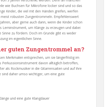
r von 3 Jahren verschenkt werden. Denn an manchen
ile wie Buchsen für Mikrofone locker sind und so das
ge Kinder, die viel mit den Händen greifen, werfen
den meist robusten Zungentrommeln. Empfehlenswert
3 Jahren, aber gerne auch dann, wenn die Kinder schon
 als Lerninstrument, um Klänge zu erzeugen und dabei
e Sinne zu fördern. Doch im Grunde gibt es weder
zung im eigentlichen Sinne.
ner guten Zungentrommel an?
en Merkmalen entsprechen, um sie längerfristig im
das Perkussionsinstrument davon alltäglich betroffen,
er als Rockmusiker in die Gitarrensaiten und auf ihre
 sind daher umso wichtiger, um eine gute
 Klänge und eine gute Klangdauer