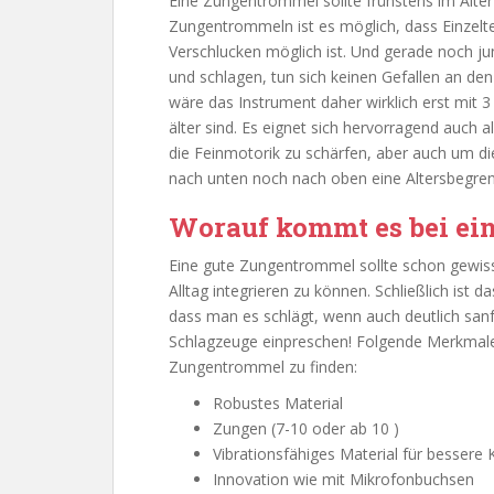
Eine Zungentrommel sollte frühstens im Alte
Zungentrommeln ist es möglich, dass Einzelte
Verschlucken möglich ist. Und gerade noch jun
und schlagen, tun sich keinen Gefallen an 
wäre das Instrument daher wirklich erst mit 
älter sind. Es eignet sich hervorragend auch
die Feinmotorik zu schärfen, aber auch um di
nach unten noch nach oben eine Altersbegren
Worauf kommt es bei ei
Eine gute Zungentrommel sollte schon gewiss
Alltag integrieren zu können. Schließlich ist 
dass man es schlägt, wenn auch deutlich sanft
Schlagzeuge einpreschen! Folgende Merkmale
Zungentrommel zu finden:
Robustes Material
Zungen (7-10 oder ab 10 )
Vibrationsfähiges Material für bessere
Innovation wie mit Mikrofonbuchsen