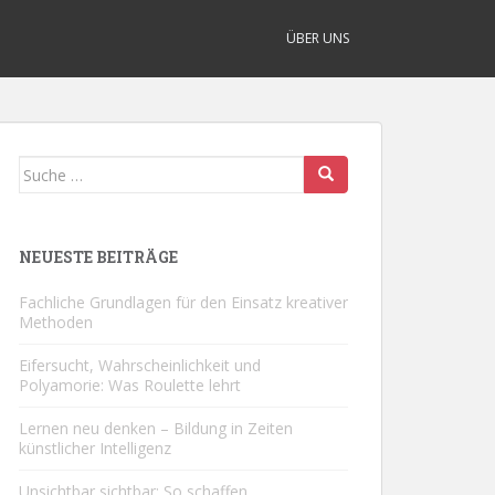
ÜBER UNS
Suche
nach:
NEUESTE BEITRÄGE
Fachliche Grundlagen für den Einsatz kreativer
Methoden
Eifersucht, Wahrscheinlichkeit und
Polyamorie: Was Roulette lehrt
Lernen neu denken – Bildung in Zeiten
künstlicher Intelligenz
Unsichtbar sichtbar: So schaffen