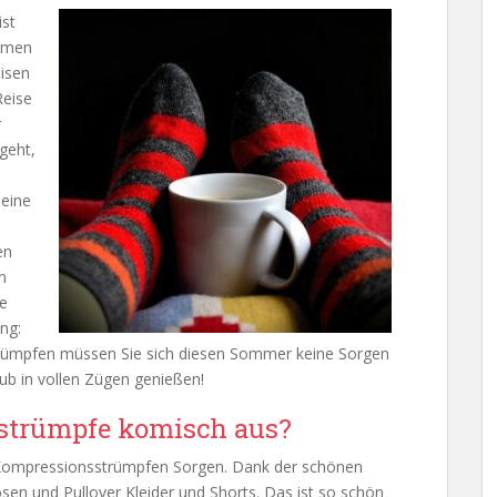
ist
ehmen
isen
Reise
r
geht,
Beine
en
n
se
ng:
rümpfen müssen Sie sich diesen Sommer keine Sorgen
b in vollen Zügen genießen!
strümpfe komisch aus?
 Kompressionsstrümpfen Sorgen. Dank der schönen
n und Pullover Kleider und Shorts. Das ist so schön